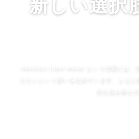
新しい選択
nexmoov (next move) という
けたいという想いを込めています。ともに
化を生み出せ